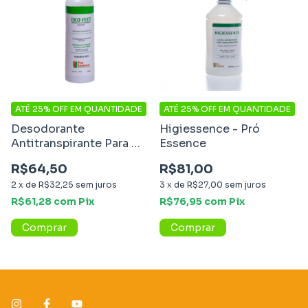
ATÉ 25% OFF
EM QUANTIDADE
ATÉ 25% OFF
EM QUANTIDADE
Desodorante
Higiessence - Pró
Antitranspirante Para Os
Essence
Pés - Deo Feet - 120ml
R$64,50
R$81,00
2
x
de
R$32,25
sem juros
3
x
de
R$27,00
sem juros
R$61,28
com
Pix
R$76,95
com
Pix
Comprar