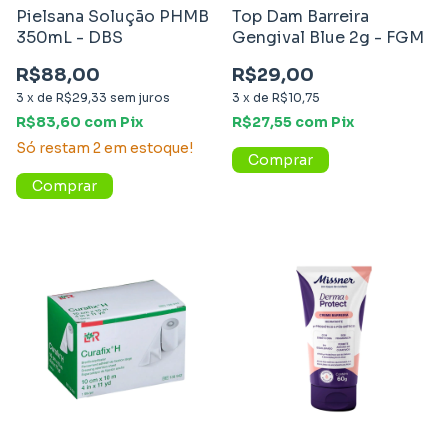
Pielsana Solução PHMB
Top Dam Barreira
350mL - DBS
Gengival Blue 2g - FGM
R$88,00
R$29,00
3
x
de
R$29,33
sem juros
3
x
de
R$10,75
R$83,60
com
Pix
R$27,55
com
Pix
Só restam
2
em estoque!