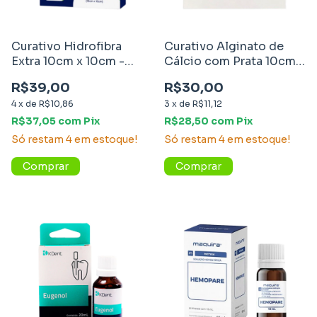
Curativo Hidrofibra
Curativo Alginato de
Extra 10cm x 10cm -
Cálcio com Prata 10cm x
Missner
10cm - Vitamedical
R$39,00
R$30,00
4
x
de
R$10,86
3
x
de
R$11,12
R$37,05
com
Pix
R$28,50
com
Pix
Só restam
4
em estoque!
Só restam
4
em estoque!