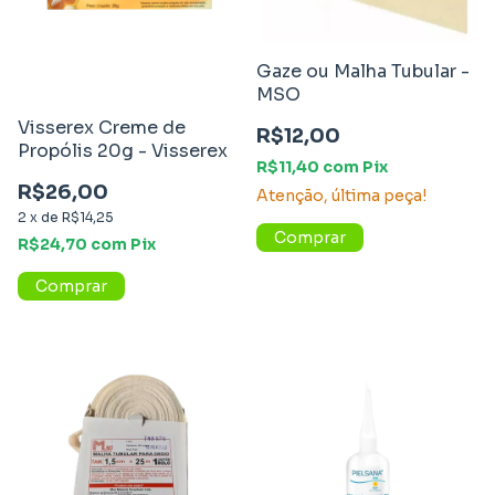
Gaze ou Malha Tubular -
MSO
Visserex Creme de
R$12,00
Propólis 20g - Visserex
R$11,40
com
Pix
R$26,00
Atenção, última peça!
2
x
de
R$14,25
Comprar
R$24,70
com
Pix