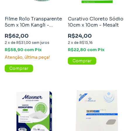
Filme Rolo Transparente
Curativo Cloreto Sódio
5cm x 10m Kangli -
10cm x 10cm - Mesalt
Vitamedical
R$62,00
R$24,00
2
x
de
R$31,00
sem juros
2
x
de
R$13,16
R$58,90
com
Pix
R$22,80
com
Pix
Atenção, última peça!