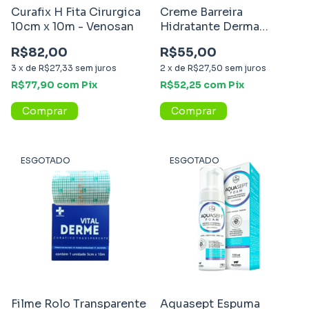
Curafix H Fita Cirurgica
Creme Barreira
10cm x 10m - Venosan
Hidratante Derma
Protect 60g - Missner
R$82,00
R$55,00
3
x
de
R$27,33
sem juros
2
x
de
R$27,50
sem juros
R$77,90
com
Pix
R$52,25
com
Pix
ESGOTADO
ESGOTADO
Filme Rolo Transparente
Aquasept Espuma