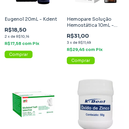
Eugenol 20mL - Kdent
Hemopare Solução
Hemostática 10mL -
R$18,50
Maquira
R$31,00
2
x
de
R$10,14
3
x
de
R$11,49
R$17,58
com
Pix
R$29,45
com
Pix