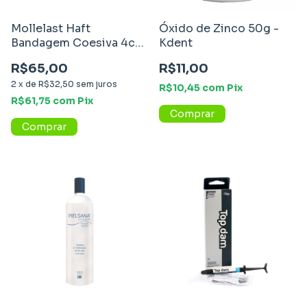
Mollelast Haft
Óxido de Zinco 50g -
Bandagem Coesiva 4cm
Kdent
x 20m - Venosan
R$65,00
R$11,00
2
x
de
R$32,50
sem juros
R$10,45
com
Pix
R$61,75
com
Pix