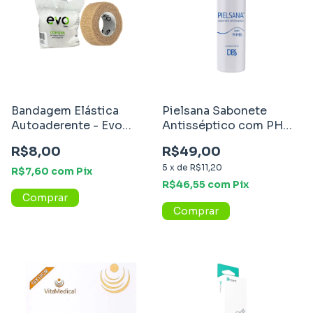
Bandagem Elástica
Pielsana Sabonete
Autoaderente - Evo
Antisséptico com PHMB
Tape
- DBS
R$8,00
R$49,00
5
x
de
R$11,20
R$7,60
com
Pix
R$46,55
com
Pix
Comprar
Comprar