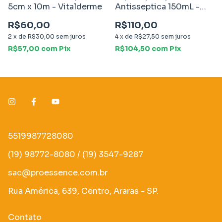
5cm x 10m - Vitalderme
Antisseptica 150mL -
Walkmed
R$60,00
R$110,00
2
x
de
R$30,00
sem juros
4
x
de
R$27,50
sem juros
R$57,00
com
Pix
R$104,50
com
Pix
5519987728080
(19) 98772-8080 / (19) 3547-9287
sac@proessence.com.br
Rua América, 639, Centro, Araras - SP.
Contato